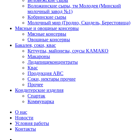
Беловежские сыры
Воложинские сыры, тм Молодея (Минский
молочный завод №1)
Кобринские сыры
Молочный мир (Гродно, Скидель, Берестовица)
Мясные и овощные консервы
Мясные консервы
Овощные консервы
Бакалея, соки, квас
Кетчупы, майонезы, соусы КАМАКО
Макароны
Лидапищеконцентраты
Квас
Продукция АВС
Соки, нектары прочие
Прочее
Кондитерские изделия
Спартак
Коммунарка
О нас
Новости
Условия работы
Контакты