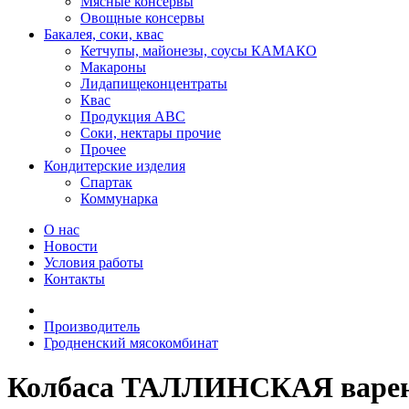
Мясные консервы
Овощные консервы
Бакалея, соки, квас
Кетчупы, майонезы, соусы КАМАКО
Макароны
Лидапищеконцентраты
Квас
Продукция АВС
Соки, нектары прочие
Прочее
Кондитерские изделия
Спартак
Коммунарка
О нас
Новости
Условия работы
Контакты
Производитель
Гродненский мясокомбинат
Колбаса ТАЛЛИНСКАЯ вареная