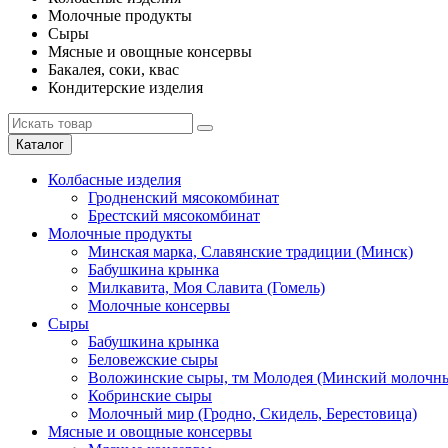
Молочные продукты
Сыры
Мясные и овощные консервы
Бакалея, соки, квас
Кондитерские изделия
Каталог
Колбасные изделия
Гродненский мясокомбинат
Брестский мясокомбинат
Молочные продукты
Минская марка, Славянские традиции (Минск)
Бабушкина крынка
Милкавита, Моя Славита (Гомель)
Молочные консервы
Сыры
Бабушкина крынка
Беловежские сыры
Воложинские сыры, тм Молодея (Минский молочны
Кобринские сыры
Молочный мир (Гродно, Скидель, Берестовица)
Мясные и овощные консервы