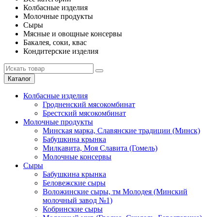
Колбасные изделия
Молочные продукты
Сыры
Мясные и овощные консервы
Бакалея, соки, квас
Кондитерские изделия
Каталог
Колбасные изделия
Гродненский мясокомбинат
Брестский мясокомбинат
Молочные продукты
Минская марка, Славянские традиции (Минск)
Бабушкина крынка
Милкавита, Моя Славита (Гомель)
Молочные консервы
Сыры
Бабушкина крынка
Беловежские сыры
Воложинские сыры, тм Молодея (Минский
молочный завод №1)
Кобринские сыры