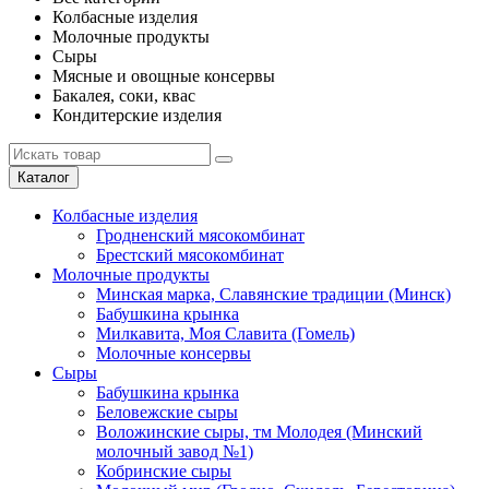
Колбасные изделия
Молочные продукты
Сыры
Мясные и овощные консервы
Бакалея, соки, квас
Кондитерские изделия
Каталог
Колбасные изделия
Гродненский мясокомбинат
Брестский мясокомбинат
Молочные продукты
Минская марка, Славянские традиции (Минск)
Бабушкина крынка
Милкавита, Моя Славита (Гомель)
Молочные консервы
Сыры
Бабушкина крынка
Беловежские сыры
Воложинские сыры, тм Молодея (Минский
молочный завод №1)
Кобринские сыры