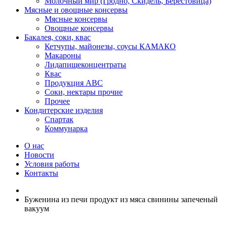
Молочный мир (Гродно, Скидель, Берестовица)
Мясные и овощные консервы
Мясные консервы
Овощные консервы
Бакалея, соки, квас
Кетчупы, майонезы, соусы КАМАКО
Макароны
Лидапищеконцентраты
Квас
Продукция АВС
Соки, нектары прочие
Прочее
Кондитерские изделия
Спартак
Коммунарка
О нас
Новости
Условия работы
Контакты
Буженина из печи продукт из мяса свинины запеченый
вакуум