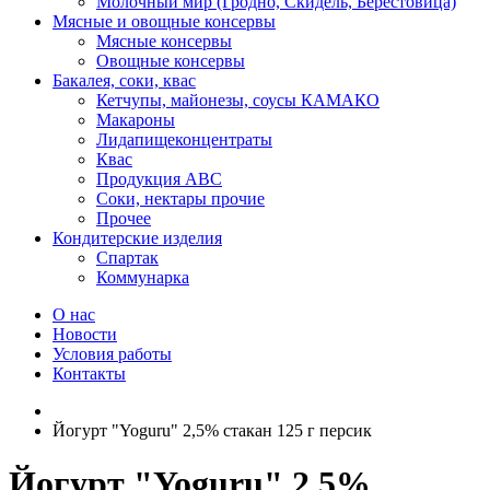
Молочный мир (Гродно, Скидель, Берестовица)
Мясные и овощные консервы
Мясные консервы
Овощные консервы
Бакалея, соки, квас
Кетчупы, майонезы, соусы КАМАКО
Макароны
Лидапищеконцентраты
Квас
Продукция АВС
Соки, нектары прочие
Прочее
Кондитерские изделия
Спартак
Коммунарка
О нас
Новости
Условия работы
Контакты
Йогурт "Yoguru" 2,5% стакан 125 г персик
Йогурт "Yoguru" 2,5%