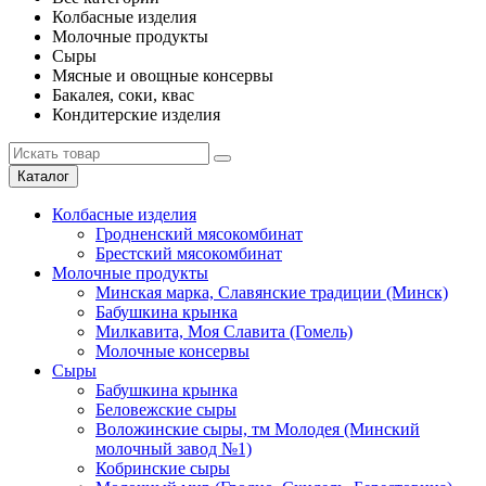
Колбасные изделия
Молочные продукты
Сыры
Мясные и овощные консервы
Бакалея, соки, квас
Кондитерские изделия
Каталог
Колбасные изделия
Гродненский мясокомбинат
Брестский мясокомбинат
Молочные продукты
Минская марка, Славянские традиции (Минск)
Бабушкина крынка
Милкавита, Моя Славита (Гомель)
Молочные консервы
Сыры
Бабушкина крынка
Беловежские сыры
Воложинские сыры, тм Молодея (Минский
молочный завод №1)
Кобринские сыры