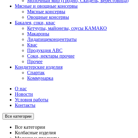
Молочный мир (Гродно, Скидель, Берестовица)
Мясные и овощные консервы
Мясные консервы
Овощные консервы
Бакалея, соки, квас
Кетчупы, майонезы, соусы КАМАКО
Макароны
Лидапищеконцентраты
Квас
Продукция АВС
Соки, нектары прочие
Прочее
Кондитерские изделия
Спартак
Коммунарка
О нас
Новости
Условия работы
Контакты
Все категории
Все категории
Колбасные изделия