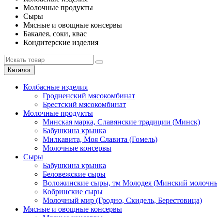
Молочные продукты
Сыры
Мясные и овощные консервы
Бакалея, соки, квас
Кондитерские изделия
Каталог
Колбасные изделия
Гродненский мясокомбинат
Брестский мясокомбинат
Молочные продукты
Минская марка, Славянские традиции (Минск)
Бабушкина крынка
Милкавита, Моя Славита (Гомель)
Молочные консервы
Сыры
Бабушкина крынка
Беловежские сыры
Воложинские сыры, тм Молодея (Минский молочны
Кобринские сыры
Молочный мир (Гродно, Скидель, Берестовица)
Мясные и овощные консервы