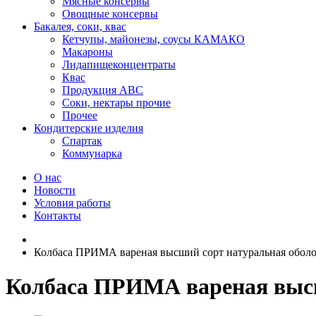
Мясные консервы
Овощные консервы
Бакалея, соки, квас
Кетчупы, майонезы, соусы КАМАКО
Макароны
Лидапищеконцентраты
Квас
Продукция АВС
Соки, нектары прочие
Прочее
Кондитерские изделия
Спартак
Коммунарка
О нас
Новости
Условия работы
Контакты
Колбаса ПРИМА вареная высший сорт натуральная оболоч
Колбаса ПРИМА вареная высши