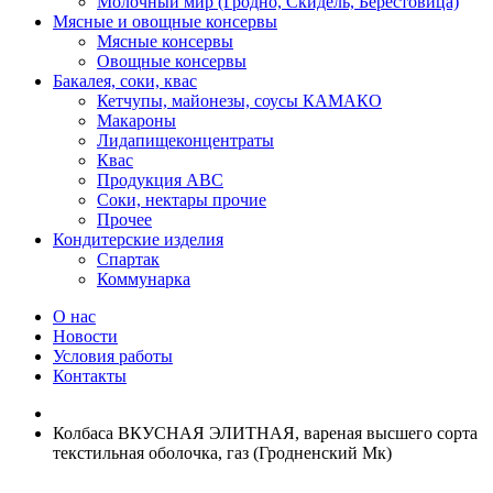
Молочный мир (Гродно, Скидель, Берестовица)
Мясные и овощные консервы
Мясные консервы
Овощные консервы
Бакалея, соки, квас
Кетчупы, майонезы, соусы КАМАКО
Макароны
Лидапищеконцентраты
Квас
Продукция АВС
Соки, нектары прочие
Прочее
Кондитерские изделия
Спартак
Коммунарка
О нас
Новости
Условия работы
Контакты
Колбаса ВКУСНАЯ ЭЛИТНАЯ, вареная высшего сорта
текстильная оболочка, газ (Гродненский Мк)