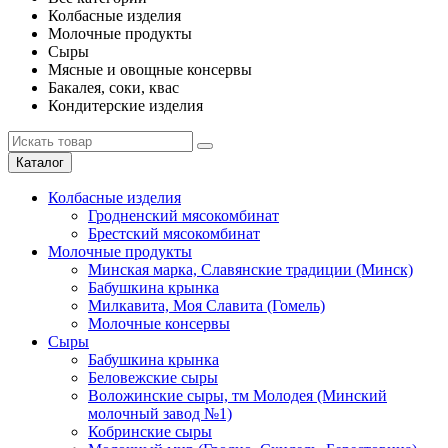
Колбасные изделия
Молочные продукты
Сыры
Мясные и овощные консервы
Бакалея, соки, квас
Кондитерские изделия
Каталог
Колбасные изделия
Гродненский мясокомбинат
Брестский мясокомбинат
Молочные продукты
Минская марка, Славянские традиции (Минск)
Бабушкина крынка
Милкавита, Моя Славита (Гомель)
Молочные консервы
Сыры
Бабушкина крынка
Беловежские сыры
Воложинские сыры, тм Молодея (Минский
молочный завод №1)
Кобринские сыры