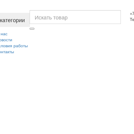
+7
 категории
Т
 нас
овости
словия работы
онтакты