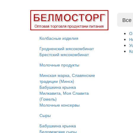
Все
О
Колбасные изделия
Н
У
Гродненский мясокомбинат
К
Брестский мясокомбинат
Молочные продукты
Минская марка, Славянские
традиции (Минск)
Бабушкина крынка
Милкавита, Моя Славита
(Гомель)
Молочные консервы
Сыры
Бабушкина крынка
Беловежские сыры