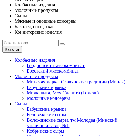
Колбасные изделия
Молочные продукты
Сыры
Мясные и овощные консервы
Бакалея, соки, квас
Кондитерские изделия
Каталог
Колбасные изделия
Гродненский мясокомбинат
Брестский мясокомбинат
Молочные продукты
Минская марка, Славянские традиции (Минск)
Бабушкина крынка
Милкавита, Моя Славита (Гомель)
Молочные консервы
Сыры
Бабушкина крынка
Беловежские сыры
Воложинские сыры, тм Молодея (Минский
молочный завод №1)
Кобринские сыры