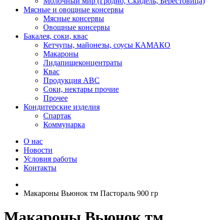
Молочный мир (Гродно, Скидель, Берестовица)
Мясные и овощные консервы
Мясные консервы
Овощные консервы
Бакалея, соки, квас
Кетчупы, майонезы, соусы КАМАКО
Макароны
Лидапищеконцентраты
Квас
Продукция АВС
Соки, нектары прочие
Прочее
Кондитерские изделия
Спартак
Коммунарка
О нас
Новости
Условия работы
Контакты
Макароны Вьюнок тм Пастораль 900 гр
Макароны Вьюнок тм