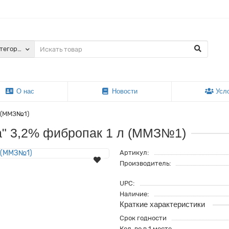
атегории
О нас
Новости
Усл
л (ММЗ№1)
а" 3,2% фибропак 1 л (ММЗ№1)
Артикул:
Производитель:
UPC:
Наличие:
Краткие характеристики
Срок годности
Кол-во в 1 месте