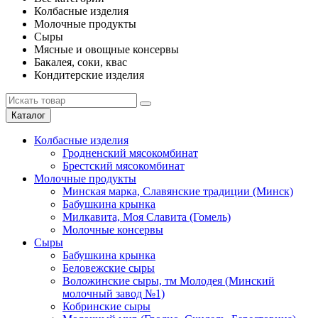
Колбасные изделия
Молочные продукты
Сыры
Мясные и овощные консервы
Бакалея, соки, квас
Кондитерские изделия
Каталог
Колбасные изделия
Гродненский мясокомбинат
Брестский мясокомбинат
Молочные продукты
Минская марка, Славянские традиции (Минск)
Бабушкина крынка
Милкавита, Моя Славита (Гомель)
Молочные консервы
Сыры
Бабушкина крынка
Беловежские сыры
Воложинские сыры, тм Молодея (Минский
молочный завод №1)
Кобринские сыры