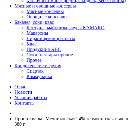
Молочный мир (Гродно, Скидель, Берестовица)
Мясные и овощные консервы
Мясные консервы
Овощные консервы
Бакалея, соки, квас
Кетчупы, майонезы, соусы КАМАКО
Макароны
Лидапищеконцентраты
Квас
Продукция АВС
Соки, нектары прочие
Прочее
Кондитерские изделия
Спартак
Коммунарка
О нас
Новости
Условия работы
Контакты
Простокваша "Мечниковская" 4% термостатная стакан
380 г