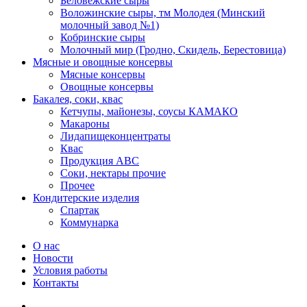
Беловежские сыры
Воложинские сыры, тм Молодея (Минский
молочный завод №1)
Кобринские сыры
Молочный мир (Гродно, Скидель, Берестовица)
Мясные и овощные консервы
Мясные консервы
Овощные консервы
Бакалея, соки, квас
Кетчупы, майонезы, соусы КАМАКО
Макароны
Лидапищеконцентраты
Квас
Продукция АВС
Соки, нектары прочие
Прочее
Кондитерские изделия
Спартак
Коммунарка
О нас
Новости
Условия работы
Контакты