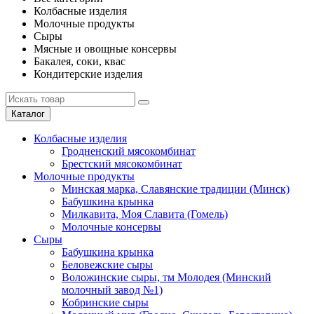
Колбасные изделия
Молочные продукты
Сыры
Мясные и овощные консервы
Бакалея, соки, квас
Кондитерские изделия
Каталог
Колбасные изделия
Гродненский мясокомбинат
Брестский мясокомбинат
Молочные продукты
Минская марка, Славянские традиции (Минск)
Бабушкина крынка
Милкавита, Моя Славита (Гомель)
Молочные консервы
Сыры
Бабушкина крынка
Беловежские сыры
Воложинские сыры, тм Молодея (Минский
молочный завод №1)
Кобринские сыры