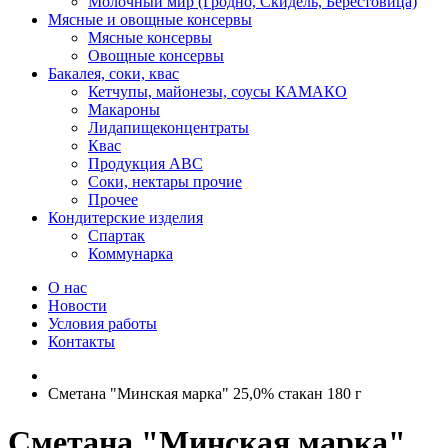
Молочный мир (Гродно, Скидель, Берестовица)
Мясные и овощные консервы
Мясные консервы
Овощные консервы
Бакалея, соки, квас
Кетчупы, майонезы, соусы КАМАКО
Макароны
Лидапищеконцентраты
Квас
Продукция АВС
Соки, нектары прочие
Прочее
Кондитерские изделия
Спартак
Коммунарка
О нас
Новости
Условия работы
Контакты
Сметана "Минская марка" 25,0% стакан 180 г
Сметана "Минская марка"