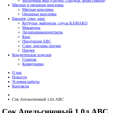
Молочный мир (Гродно, Скидель, Берестовица)
Мясные и овощные консервы
Мясные консервы
Овощные консервы
Бакалея, соки, квас
Кетчупы, майонезы, соусы КАМАКО
Макароны
Лидапищеконцентраты
Квас
Продукция АВС
Соки, нектары прочие
Прочее
Кондитерские изделия
Спартак
Коммунарка
О нас
Новости
Условия работы
Контакты
Сок Апельсиновый 1,0л АВС
Сок Апельсиновый 1,0л АВС