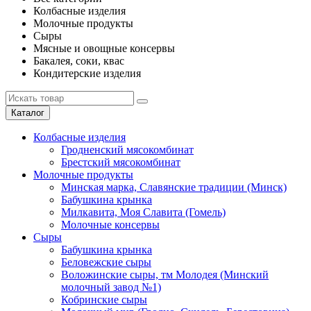
Колбасные изделия
Молочные продукты
Сыры
Мясные и овощные консервы
Бакалея, соки, квас
Кондитерские изделия
Каталог
Колбасные изделия
Гродненский мясокомбинат
Брестский мясокомбинат
Молочные продукты
Минская марка, Славянские традиции (Минск)
Бабушкина крынка
Милкавита, Моя Славита (Гомель)
Молочные консервы
Сыры
Бабушкина крынка
Беловежские сыры
Воложинские сыры, тм Молодея (Минский
молочный завод №1)
Кобринские сыры