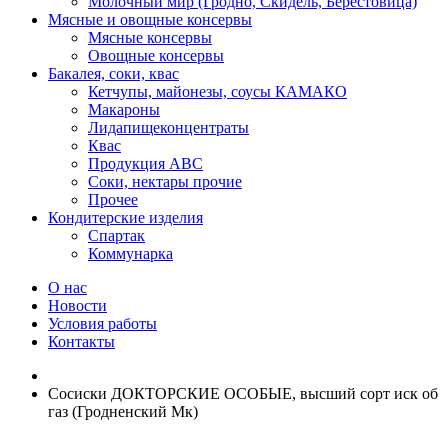
Молочный мир (Гродно, Скидель, Берестовица)
Мясные и овощные консервы
Мясные консервы
Овощные консервы
Бакалея, соки, квас
Кетчупы, майонезы, соусы КАМАКО
Макароны
Лидапищеконцентраты
Квас
Продукция АВС
Соки, нектары прочие
Прочее
Кондитерские изделия
Спартак
Коммунарка
О нас
Новости
Условия работы
Контакты
Сосиски ДОКТОРСКИЕ ОСОБЫЕ, высший сорт иск об
газ (Гродненский Мк)