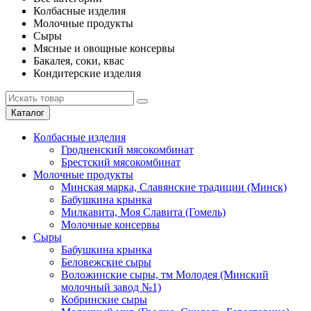
Колбасные изделия
Молочные продукты
Сыры
Мясные и овощные консервы
Бакалея, соки, квас
Кондитерские изделия
Каталог
Колбасные изделия
Гродненский мясокомбинат
Брестский мясокомбинат
Молочные продукты
Минская марка, Славянские традиции (Минск)
Бабушкина крынка
Милкавита, Моя Славита (Гомель)
Молочные консервы
Сыры
Бабушкина крынка
Беловежские сыры
Воложинские сыры, тм Молодея (Минский
молочный завод №1)
Кобринские сыры