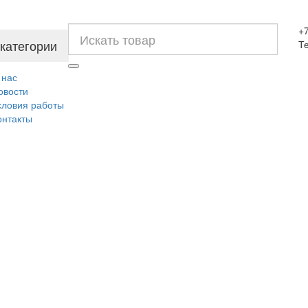
+7
 категории
Т
 нас
овости
словия работы
онтакты