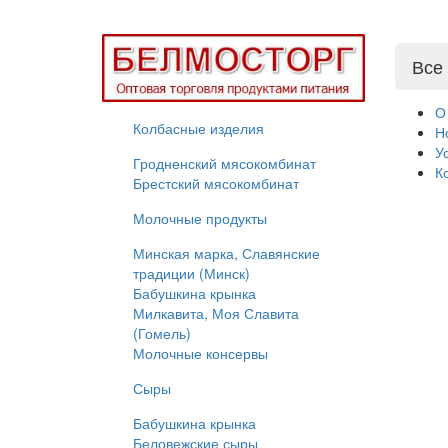
Все
О
Колбасные изделия
Н
У
Гродненский мясокомбинат
К
Брестский мясокомбинат
Молочные продукты
Минская марка, Славянские
традиции (Минск)
Бабушкина крынка
Милкавита, Моя Славита
(Гомель)
Молочные консервы
Сыры
Бабушкина крынка
Беловежские сыры