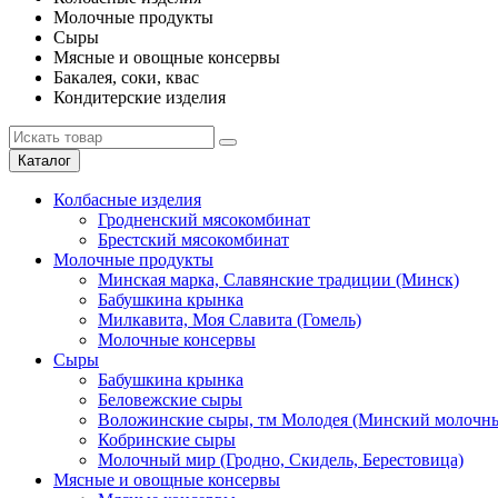
Молочные продукты
Сыры
Мясные и овощные консервы
Бакалея, соки, квас
Кондитерские изделия
Каталог
Колбасные изделия
Гродненский мясокомбинат
Брестский мясокомбинат
Молочные продукты
Минская марка, Славянские традиции (Минск)
Бабушкина крынка
Милкавита, Моя Славита (Гомель)
Молочные консервы
Сыры
Бабушкина крынка
Беловежские сыры
Воложинские сыры, тм Молодея (Минский молочны
Кобринские сыры
Молочный мир (Гродно, Скидель, Берестовица)
Мясные и овощные консервы