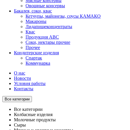
Мясные консервы
Овощные консервы
Бакалея, соки, квас
Кетчупы, майонезы, соусы КАМАКО
Макароны
Лидапищеконцентраты
Квас
Продукция АВС
Соки, нектары прочие
Прочее
Кондитерские изделия
Спартак
Коммунарка
О нас
Новости
Условия работы
Контакты
Все категории
Все категории
Колбасные изделия
Молочные продукты
Сыры