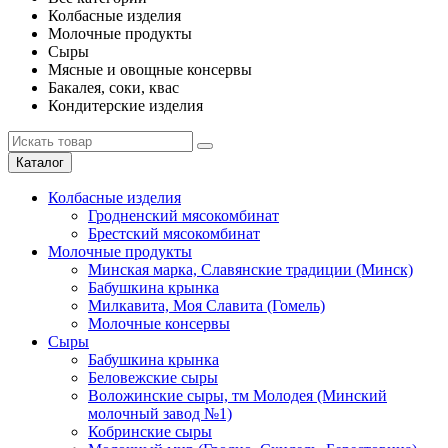
Колбасные изделия
Молочные продукты
Сыры
Мясные и овощные консервы
Бакалея, соки, квас
Кондитерские изделия
Каталог
Колбасные изделия
Гродненский мясокомбинат
Брестский мясокомбинат
Молочные продукты
Минская марка, Славянские традиции (Минск)
Бабушкина крынка
Милкавита, Моя Славита (Гомель)
Молочные консервы
Сыры
Бабушкина крынка
Беловежские сыры
Воложинские сыры, тм Молодея (Минский
молочный завод №1)
Кобринские сыры