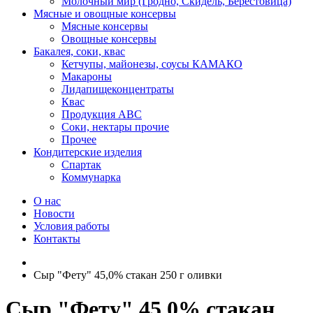
Молочный мир (Гродно, Скидель, Берестовица)
Мясные и овощные консервы
Мясные консервы
Овощные консервы
Бакалея, соки, квас
Кетчупы, майонезы, соусы КАМАКО
Макароны
Лидапищеконцентраты
Квас
Продукция АВС
Соки, нектары прочие
Прочее
Кондитерские изделия
Спартак
Коммунарка
О нас
Новости
Условия работы
Контакты
Сыр "Фету" 45,0% стакан 250 г оливки
Сыр "Фету" 45,0% стакан