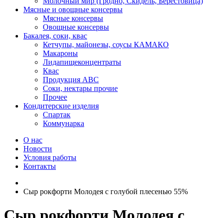
Молочный мир (Гродно, Скидель, Берестовица)
Мясные и овощные консервы
Мясные консервы
Овощные консервы
Бакалея, соки, квас
Кетчупы, майонезы, соусы КАМАКО
Макароны
Лидапищеконцентраты
Квас
Продукция АВС
Соки, нектары прочие
Прочее
Кондитерские изделия
Спартак
Коммунарка
О нас
Новости
Условия работы
Контакты
Сыр рокфорти Молодея с голубой плесенью 55%
Сыр рокфорти Молодея с