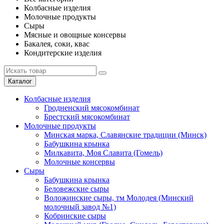
Колбасные изделия
Молочные продукты
Сыры
Мясные и овощные консервы
Бакалея, соки, квас
Кондитерские изделия
Каталог
Колбасные изделия
Гродненский мясокомбинат
Брестский мясокомбинат
Молочные продукты
Минская марка, Славянские традиции (Минск)
Бабушкина крынка
Милкавита, Моя Славита (Гомель)
Молочные консервы
Сыры
Бабушкина крынка
Беловежские сыры
Воложинские сыры, тм Молодея (Минский
молочный завод №1)
Кобринские сыры