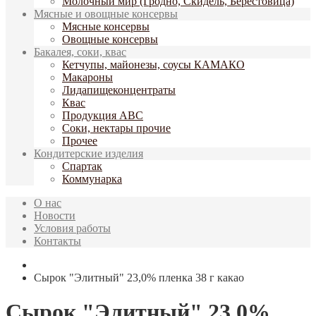
Молочный мир (Гродно, Скидель, Берестовица)
Мясные и овощные консервы
Мясные консервы
Овощные консервы
Бакалея, соки, квас
Кетчупы, майонезы, соусы КАМАКО
Макароны
Лидапищеконцентраты
Квас
Продукция АВС
Соки, нектары прочие
Прочее
Кондитерские изделия
Спартак
Коммунарка
О нас
Новости
Условия работы
Контакты
Сырок "Элитный" 23,0% пленка 38 г какао
Сырок "Элитный" 23,0%