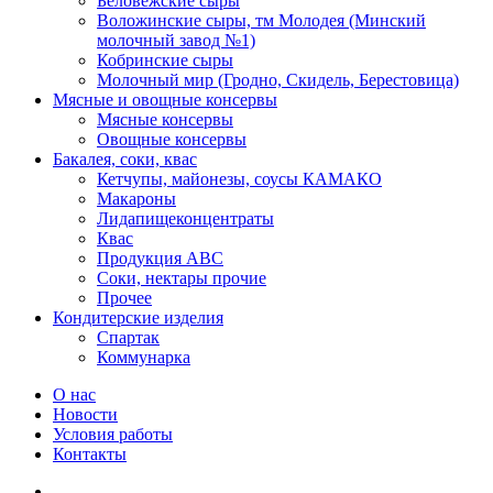
Беловежские сыры
Воложинские сыры, тм Молодея (Минский
молочный завод №1)
Кобринские сыры
Молочный мир (Гродно, Скидель, Берестовица)
Мясные и овощные консервы
Мясные консервы
Овощные консервы
Бакалея, соки, квас
Кетчупы, майонезы, соусы КАМАКО
Макароны
Лидапищеконцентраты
Квас
Продукция АВС
Соки, нектары прочие
Прочее
Кондитерские изделия
Спартак
Коммунарка
О нас
Новости
Условия работы
Контакты