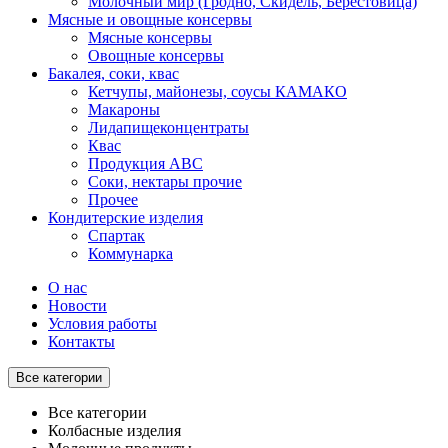
Молочный мир (Гродно, Скидель, Берестовица)
Мясные и овощные консервы
Мясные консервы
Овощные консервы
Бакалея, соки, квас
Кетчупы, майонезы, соусы КАМАКО
Макароны
Лидапищеконцентраты
Квас
Продукция АВС
Соки, нектары прочие
Прочее
Кондитерские изделия
Спартак
Коммунарка
О нас
Новости
Условия работы
Контакты
Все категории
Все категории
Колбасные изделия