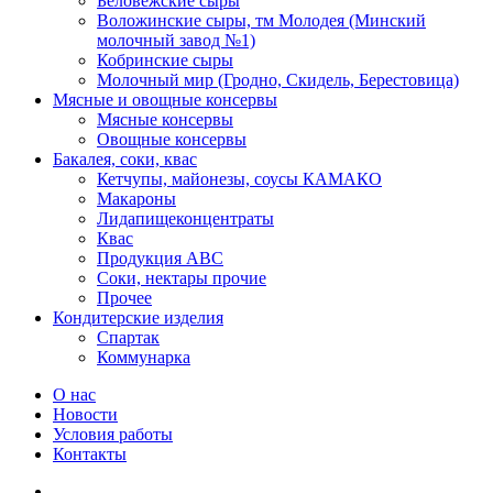
Беловежские сыры
Воложинские сыры, тм Молодея (Минский
молочный завод №1)
Кобринские сыры
Молочный мир (Гродно, Скидель, Берестовица)
Мясные и овощные консервы
Мясные консервы
Овощные консервы
Бакалея, соки, квас
Кетчупы, майонезы, соусы КАМАКО
Макароны
Лидапищеконцентраты
Квас
Продукция АВС
Соки, нектары прочие
Прочее
Кондитерские изделия
Спартак
Коммунарка
О нас
Новости
Условия работы
Контакты