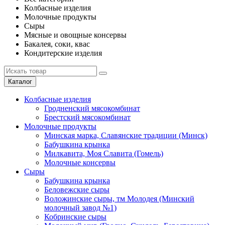
Колбасные изделия
Молочные продукты
Сыры
Мясные и овощные консервы
Бакалея, соки, квас
Кондитерские изделия
Каталог
Колбасные изделия
Гродненский мясокомбинат
Брестский мясокомбинат
Молочные продукты
Минская марка, Славянские традиции (Минск)
Бабушкина крынка
Милкавита, Моя Славита (Гомель)
Молочные консервы
Сыры
Бабушкина крынка
Беловежские сыры
Воложинские сыры, тм Молодея (Минский
молочный завод №1)
Кобринские сыры