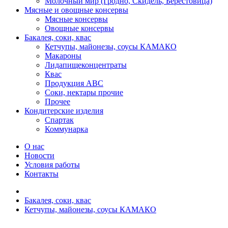
Молочный мир (Гродно, Скидель, Берестовица)
Мясные и овощные консервы
Мясные консервы
Овощные консервы
Бакалея, соки, квас
Кетчупы, майонезы, соусы КАМАКО
Макароны
Лидапищеконцентраты
Квас
Продукция АВС
Соки, нектары прочие
Прочее
Кондитерские изделия
Спартак
Коммунарка
О нас
Новости
Условия работы
Контакты
Бакалея, соки, квас
Кетчупы, майонезы, соусы КАМАКО