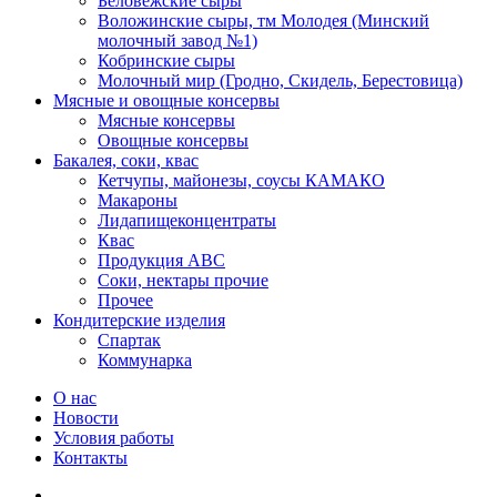
Беловежские сыры
Воложинские сыры, тм Молодея (Минский
молочный завод №1)
Кобринские сыры
Молочный мир (Гродно, Скидель, Берестовица)
Мясные и овощные консервы
Мясные консервы
Овощные консервы
Бакалея, соки, квас
Кетчупы, майонезы, соусы КАМАКО
Макароны
Лидапищеконцентраты
Квас
Продукция АВС
Соки, нектары прочие
Прочее
Кондитерские изделия
Спартак
Коммунарка
О нас
Новости
Условия работы
Контакты