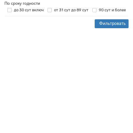
По сроку годности
до 30 сут включ
от 31 сут до 89 сут
90 сут и более
Фильтровать