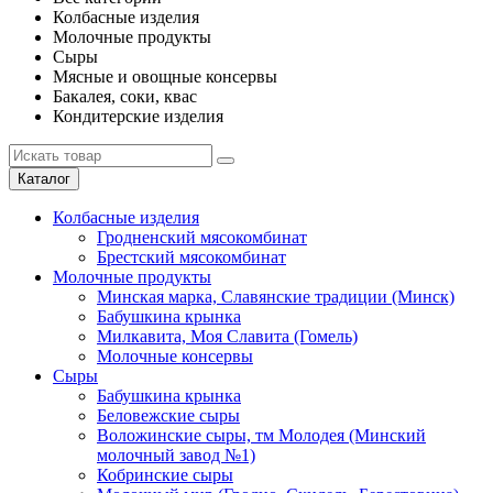
Колбасные изделия
Молочные продукты
Сыры
Мясные и овощные консервы
Бакалея, соки, квас
Кондитерские изделия
Каталог
Колбасные изделия
Гродненский мясокомбинат
Брестский мясокомбинат
Молочные продукты
Минская марка, Славянские традиции (Минск)
Бабушкина крынка
Милкавита, Моя Славита (Гомель)
Молочные консервы
Сыры
Бабушкина крынка
Беловежские сыры
Воложинские сыры, тм Молодея (Минский
молочный завод №1)
Кобринские сыры