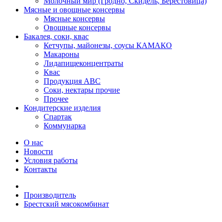
Молочный мир (Гродно, Скидель, Берестовица)
Мясные и овощные консервы
Мясные консервы
Овощные консервы
Бакалея, соки, квас
Кетчупы, майонезы, соусы КАМАКО
Макароны
Лидапищеконцентраты
Квас
Продукция АВС
Соки, нектары прочие
Прочее
Кондитерские изделия
Спартак
Коммунарка
О нас
Новости
Условия работы
Контакты
Производитель
Брестский мясокомбинат