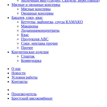
Молочный мир (Гродно, Скидель, Берестовица)
Мясные и овощные консервы
Мясные консервы
Овощные консервы
Бакалея, соки, квас
Кетчупы, майонезы, соусы КАМАКО
Макароны
Лидапищеконцентраты
Квас
Продукция АВС
Соки, нектары прочие
Прочее
Кондитерские изделия
Спартак
Коммунарка
О нас
Новости
Условия работы
Контакты
Производитель
Брестский мясокомбинат