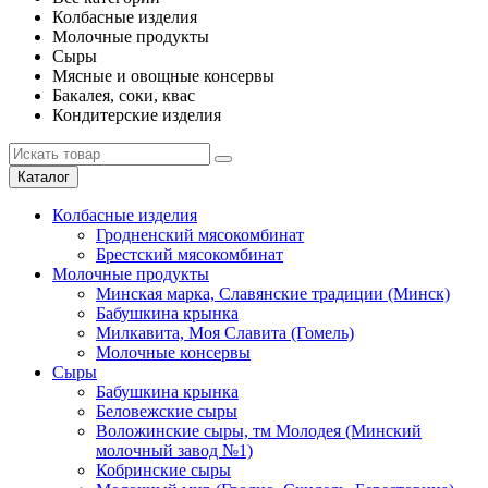
Колбасные изделия
Молочные продукты
Сыры
Мясные и овощные консервы
Бакалея, соки, квас
Кондитерские изделия
Каталог
Колбасные изделия
Гродненский мясокомбинат
Брестский мясокомбинат
Молочные продукты
Минская марка, Славянские традиции (Минск)
Бабушкина крынка
Милкавита, Моя Славита (Гомель)
Молочные консервы
Сыры
Бабушкина крынка
Беловежские сыры
Воложинские сыры, тм Молодея (Минский
молочный завод №1)
Кобринские сыры