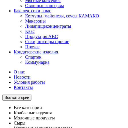
Мясные консервы
Овощные консервы
Бакалея, соки, квас
Кетчупы, майонезы, соусы КАМАКО
Макароны
Лидапищеконцентраты
Квас
Продукция АВС
Соки, нектары прочие
Прочее
Кондитерские изделия
Спартак
Коммунарка
О нас
Новости
Условия работы
Контакты
Все категории
Все категории
Колбасные изделия
Молочные продукты
Сыры