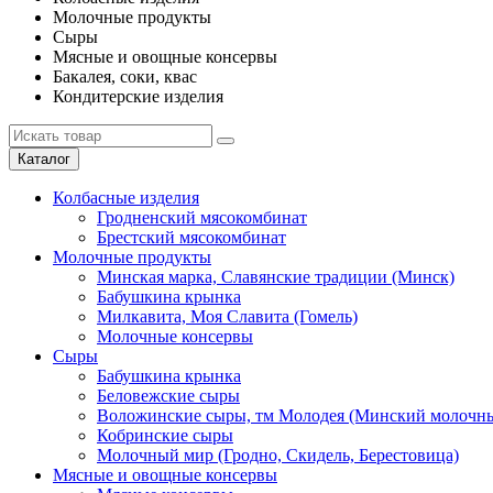
Молочные продукты
Сыры
Мясные и овощные консервы
Бакалея, соки, квас
Кондитерские изделия
Каталог
Колбасные изделия
Гродненский мясокомбинат
Брестский мясокомбинат
Молочные продукты
Минская марка, Славянские традиции (Минск)
Бабушкина крынка
Милкавита, Моя Славита (Гомель)
Молочные консервы
Сыры
Бабушкина крынка
Беловежские сыры
Воложинские сыры, тм Молодея (Минский молочны
Кобринские сыры
Молочный мир (Гродно, Скидель, Берестовица)
Мясные и овощные консервы