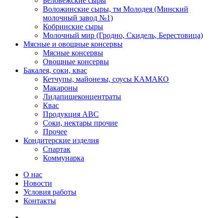
Беловежские сыры
Воложинские сыры, тм Молодея (Минский
молочный завод №1)
Кобринские сыры
Молочный мир (Гродно, Скидель, Берестовица)
Мясные и овощные консервы
Мясные консервы
Овощные консервы
Бакалея, соки, квас
Кетчупы, майонезы, соусы КАМАКО
Макароны
Лидапищеконцентраты
Квас
Продукция АВС
Соки, нектары прочие
Прочее
Кондитерские изделия
Спартак
Коммунарка
О нас
Новости
Условия работы
Контакты