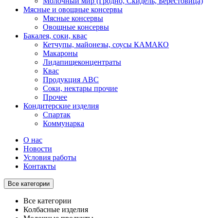
Молочный мир (Гродно, Скидель, Берестовица)
Мясные и овощные консервы
Мясные консервы
Овощные консервы
Бакалея, соки, квас
Кетчупы, майонезы, соусы КАМАКО
Макароны
Лидапищеконцентраты
Квас
Продукция АВС
Соки, нектары прочие
Прочее
Кондитерские изделия
Спартак
Коммунарка
О нас
Новости
Условия работы
Контакты
Все категории
Все категории
Колбасные изделия