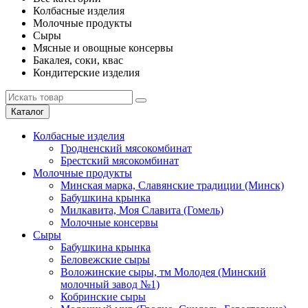
Колбасные изделия
Молочные продукты
Сыры
Мясные и овощные консервы
Бакалея, соки, квас
Кондитерские изделия
Каталог
Колбасные изделия
Гродненский мясокомбинат
Брестский мясокомбинат
Молочные продукты
Минская марка, Славянские традиции (Минск)
Бабушкина крынка
Милкавита, Моя Славита (Гомель)
Молочные консервы
Сыры
Бабушкина крынка
Беловежские сыры
Воложинские сыры, тм Молодея (Минский
молочный завод №1)
Кобринские сыры