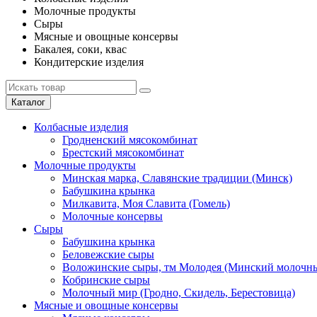
Молочные продукты
Сыры
Мясные и овощные консервы
Бакалея, соки, квас
Кондитерские изделия
Каталог
Колбасные изделия
Гродненский мясокомбинат
Брестский мясокомбинат
Молочные продукты
Минская марка, Славянские традиции (Минск)
Бабушкина крынка
Милкавита, Моя Славита (Гомель)
Молочные консервы
Сыры
Бабушкина крынка
Беловежские сыры
Воложинские сыры, тм Молодея (Минский молочны
Кобринские сыры
Молочный мир (Гродно, Скидель, Берестовица)
Мясные и овощные консервы