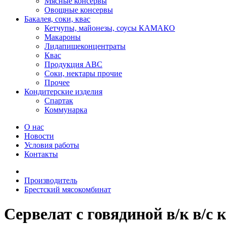
Мясные консервы
Овощные консервы
Бакалея, соки, квас
Кетчупы, майонезы, соусы КАМАКО
Макароны
Лидапищеконцентраты
Квас
Продукция АВС
Соки, нектары прочие
Прочее
Кондитерские изделия
Спартак
Коммунарка
О нас
Новости
Условия работы
Контакты
Производитель
Брестский мясокомбинат
Сервелат с говядиной в/к в/с 