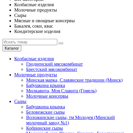
Колбасные изделия
Молочные продукты
Сыры
Мясные и овощные консервы
Бакалея, соки, квас
Кондитерские изделия
Каталог
Колбасные изделия
Гродненский мясокомбинат
Брестский мясокомбинат
Молочные продукты
Минская марка, Славянские традиции (Минск)
Бабушкина крынка
Милкавита, Моя Славита (Гомель)
Молочные консервы
Сыры
Бабушкина крынка
Беловежские сыры
Воложинские сыры, тм Молодея (Минский
молочный завод №1)
Кобринские сыры