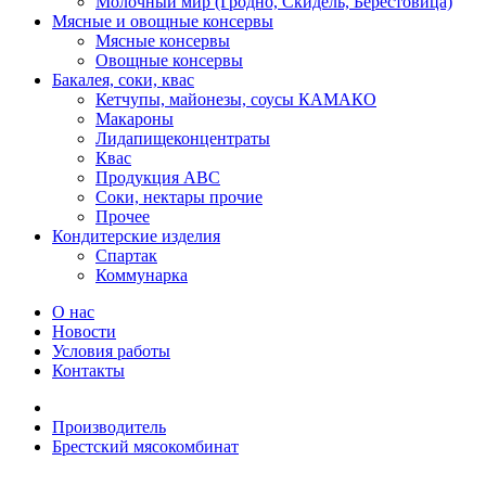
Молочный мир (Гродно, Скидель, Берестовица)
Мясные и овощные консервы
Мясные консервы
Овощные консервы
Бакалея, соки, квас
Кетчупы, майонезы, соусы КАМАКО
Макароны
Лидапищеконцентраты
Квас
Продукция АВС
Соки, нектары прочие
Прочее
Кондитерские изделия
Спартак
Коммунарка
О нас
Новости
Условия работы
Контакты
Производитель
Брестский мясокомбинат