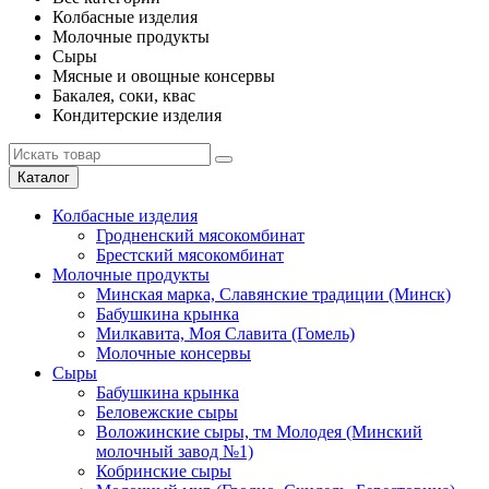
Колбасные изделия
Молочные продукты
Сыры
Мясные и овощные консервы
Бакалея, соки, квас
Кондитерские изделия
Каталог
Колбасные изделия
Гродненский мясокомбинат
Брестский мясокомбинат
Молочные продукты
Минская марка, Славянские традиции (Минск)
Бабушкина крынка
Милкавита, Моя Славита (Гомель)
Молочные консервы
Сыры
Бабушкина крынка
Беловежские сыры
Воложинские сыры, тм Молодея (Минский
молочный завод №1)
Кобринские сыры