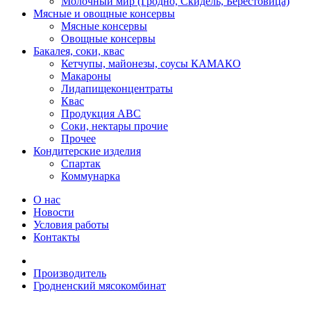
Молочный мир (Гродно, Скидель, Берестовица)
Мясные и овощные консервы
Мясные консервы
Овощные консервы
Бакалея, соки, квас
Кетчупы, майонезы, соусы КАМАКО
Макароны
Лидапищеконцентраты
Квас
Продукция АВС
Соки, нектары прочие
Прочее
Кондитерские изделия
Спартак
Коммунарка
О нас
Новости
Условия работы
Контакты
Производитель
Гродненский мясокомбинат