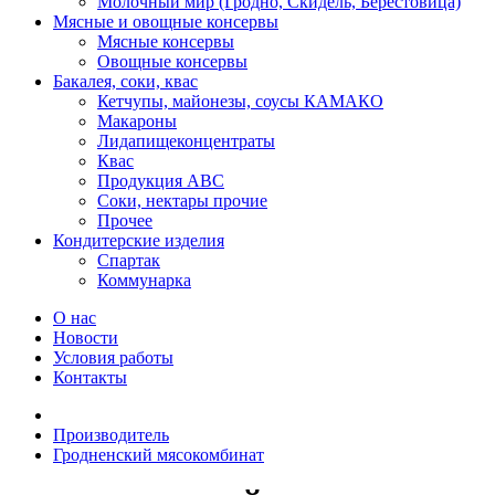
Молочный мир (Гродно, Скидель, Берестовица)
Мясные и овощные консервы
Мясные консервы
Овощные консервы
Бакалея, соки, квас
Кетчупы, майонезы, соусы КАМАКО
Макароны
Лидапищеконцентраты
Квас
Продукция АВС
Соки, нектары прочие
Прочее
Кондитерские изделия
Спартак
Коммунарка
О нас
Новости
Условия работы
Контакты
Производитель
Гродненский мясокомбинат