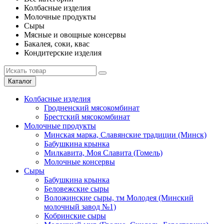
Колбасные изделия
Молочные продукты
Сыры
Мясные и овощные консервы
Бакалея, соки, квас
Кондитерские изделия
Каталог
Колбасные изделия
Гродненский мясокомбинат
Брестский мясокомбинат
Молочные продукты
Минская марка, Славянские традиции (Минск)
Бабушкина крынка
Милкавита, Моя Славита (Гомель)
Молочные консервы
Сыры
Бабушкина крынка
Беловежские сыры
Воложинские сыры, тм Молодея (Минский
молочный завод №1)
Кобринские сыры