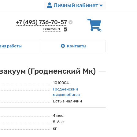
Личный кабинет
+7 (495) 736-70-57
Телефон 1
0
вия работы
Контакты
вакуум (Гродненский Мк)
1010004
Гродненский
мясокомбинат
Есть в наличии
4 мес.
5-6 кг
кг