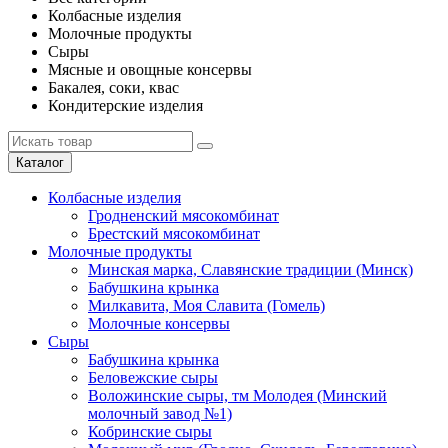
Колбасные изделия
Молочные продукты
Сыры
Мясные и овощные консервы
Бакалея, соки, квас
Кондитерские изделия
Каталог
Колбасные изделия
Гродненский мясокомбинат
Брестский мясокомбинат
Молочные продукты
Минская марка, Славянские традиции (Минск)
Бабушкина крынка
Милкавита, Моя Славита (Гомель)
Молочные консервы
Сыры
Бабушкина крынка
Беловежские сыры
Воложинские сыры, тм Молодея (Минский
молочный завод №1)
Кобринские сыры