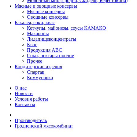
Молочный мир (Гродно, Скидель, Берестовица)
Мясные и овощные консервы
Мясные консервы
Овощные консервы
Бакалея, соки, квас
Кетчупы, майонезы, соусы КАМАКО
Макароны
Лидапищеконцентраты
Квас
Продукция АВС
Соки, нектары прочие
Прочее
Кондитерские изделия
Спартак
Коммунарка
О нас
Новости
Условия работы
Контакты
Производитель
Гродненский мясокомбинат