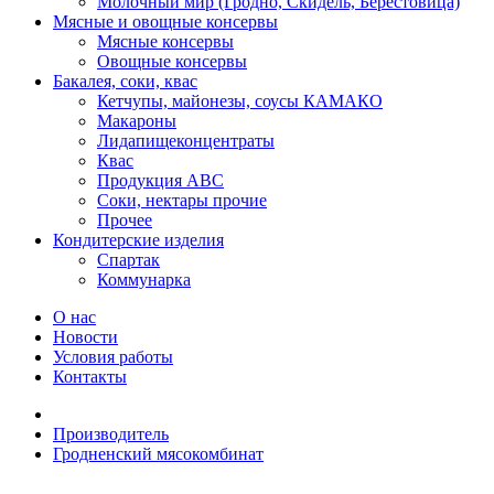
Молочный мир (Гродно, Скидель, Берестовица)
Мясные и овощные консервы
Мясные консервы
Овощные консервы
Бакалея, соки, квас
Кетчупы, майонезы, соусы КАМАКО
Макароны
Лидапищеконцентраты
Квас
Продукция АВС
Соки, нектары прочие
Прочее
Кондитерские изделия
Спартак
Коммунарка
О нас
Новости
Условия работы
Контакты
Производитель
Гродненский мясокомбинат