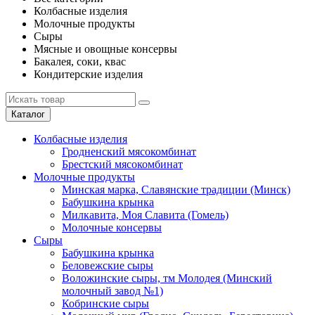
Колбасные изделия
Молочные продукты
Сыры
Мясные и овощные консервы
Бакалея, соки, квас
Кондитерские изделия
Каталог
Колбасные изделия
Гродненский мясокомбинат
Брестский мясокомбинат
Молочные продукты
Минская марка, Славянские традиции (Минск)
Бабушкина крынка
Милкавита, Моя Славита (Гомель)
Молочные консервы
Сыры
Бабушкина крынка
Беловежские сыры
Воложинские сыры, тм Молодея (Минский
молочный завод №1)
Кобринские сыры