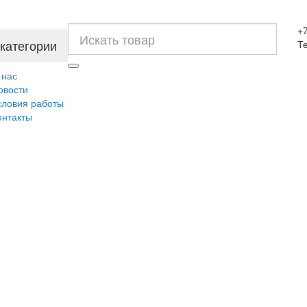
+7
 категории
Т
 нас
овости
словия работы
онтакты