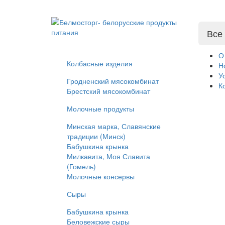
Все
О
Колбасные изделия
Н
У
Гродненский мясокомбинат
К
Брестский мясокомбинат
Молочные продукты
Минская марка, Славянские
традиции (Минск)
Бабушкина крынка
Милкавита, Моя Славита
(Гомель)
Молочные консервы
Сыры
Бабушкина крынка
Беловежские сыры