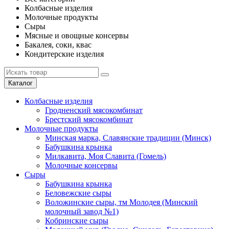
Колбасные изделия
Молочные продукты
Сыры
Мясные и овощные консервы
Бакалея, соки, квас
Кондитерские изделия
Каталог
Колбасные изделия
Гродненский мясокомбинат
Брестский мясокомбинат
Молочные продукты
Минская марка, Славянские традиции (Минск)
Бабушкина крынка
Милкавита, Моя Славита (Гомель)
Молочные консервы
Сыры
Бабушкина крынка
Беловежские сыры
Воложинские сыры, тм Молодея (Минский
молочный завод №1)
Кобринские сыры