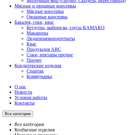
Молочный мир (Гродно, Скидель, Берестовица)
Мясные и овощные консервы
Мясные консервы
Овощные консервы
Бакалея, соки, квас
Кетчупы, майонезы, соусы КАМАКО
Макароны
Лидапищеконцентраты
Квас
Продукция АВС
Соки, нектары прочие
Прочее
Кондитерские изделия
Спартак
Коммунарка
О нас
Новости
Условия работы
Контакты
Все категории
Все категории
Колбасные изделия