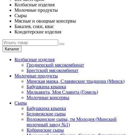
Колбасные изделия
Молочные продукты
Сыры
Мясные и овощные консервы
Бакалея, соки, квас
Кондитерские изделия
Каталог
Колбасные изделия
Гродненский мясокомбинат
Брестский мясокомбинат
Молочные продукты
Минская марка, Славянские традиции (Минск)
Бабушкина крынка
Милкавита, Моя Славита (Гомель)
Молочные консервы
Сыры
Бабушкина крынка
Беловежские сыры
Воложинские сыры, тм Молодея (Минский
молочный завод №1)
Кобринские сыры