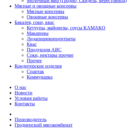
Молочный мир (Гродно, Скидель, Берестовица)
Мясные и овощные консервы
Мясные консервы
Овощные консервы
Бакалея, соки, квас
Кетчупы, майонезы, соусы КАМАКО
Макароны
Лидапищеконцентраты
Квас
Продукция АВС
Соки, нектары прочие
Прочее
Кондитерские изделия
Спартак
Коммунарка
О нас
Новости
Условия работы
Контакты
Производитель
Гродненский мясокомбинат