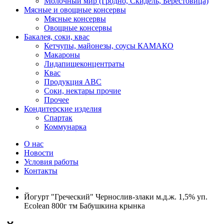
Молочный мир (Гродно, Скидель, Берестовица)
Мясные и овощные консервы
Мясные консервы
Овощные консервы
Бакалея, соки, квас
Кетчупы, майонезы, соусы КАМАКО
Макароны
Лидапищеконцентраты
Квас
Продукция АВС
Соки, нектары прочие
Прочее
Кондитерские изделия
Спартак
Коммунарка
О нас
Новости
Условия работы
Контакты
Йогурт "Греческий" Чернослив-злаки м.д.ж. 1,5% уп.
Есоlean 800г тм Бабушкина крынка