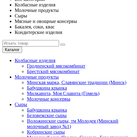
Колбасные изделия
Молочные продукты
Сыры
Мясные и овощные консервы
Бакалея, соки, квас
Кондитерские изделия
Каталог
Колбасные изделия
Гродненский мясокомбинат
Брестский мясокомбинат
Молочные продукты
Минская марка, Славянские традиции (Минск)
Бабушкина крынка
Милкавита, Моя Славита (Гомель)
Молочные консервы
Сыры
Бабушкина крынка
Беловежские сыры
Воложинские сыры, тм Молодея (Минский
молочный завод №1)
Кобринские сыры