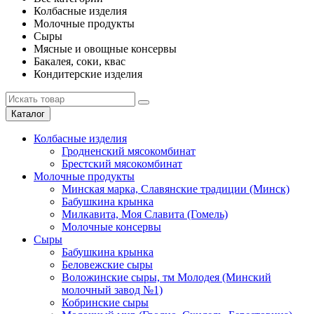
Колбасные изделия
Молочные продукты
Сыры
Мясные и овощные консервы
Бакалея, соки, квас
Кондитерские изделия
Каталог
Колбасные изделия
Гродненский мясокомбинат
Брестский мясокомбинат
Молочные продукты
Минская марка, Славянские традиции (Минск)
Бабушкина крынка
Милкавита, Моя Славита (Гомель)
Молочные консервы
Сыры
Бабушкина крынка
Беловежские сыры
Воложинские сыры, тм Молодея (Минский
молочный завод №1)
Кобринские сыры