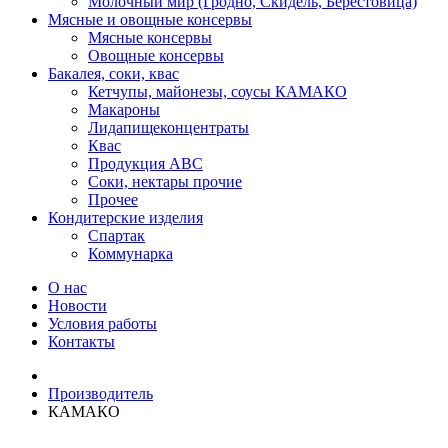
Молочный мир (Гродно, Скидель, Берестовица)
Мясные и овощные консервы
Мясные консервы
Овощные консервы
Бакалея, соки, квас
Кетчупы, майонезы, соусы КАМАКО
Макароны
Лидапищеконцентраты
Квас
Продукция АВС
Соки, нектары прочие
Прочее
Кондитерские изделия
Спартак
Коммунарка
О нас
Новости
Условия работы
Контакты
Производитель
КАМАКО