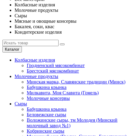
Колбасные изделия
Молочные продукты
Сыры
Мясные и овощные консервы
Бакалея, соки, квас
Кондитерские изделия
Каталог
Колбасные изделия
Гродненский мясокомбинат
Брестский мясокомбинат
Молочные продукты
Минская марка, Славянские традиции (Минск)
Бабушкина крынка
Милкавита, Моя Славита (Гомель)
Молочные консервы
Сыры
Бабушкина крынка
Беловежские сыры
Воложинские сыры, тм Молодея (Минский
молочный завод №1)
Кобринские сыры