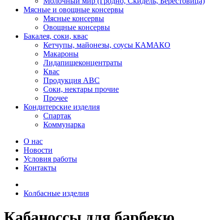
Молочный мир (Гродно, Скидель, Берестовица)
Мясные и овощные консервы
Мясные консервы
Овощные консервы
Бакалея, соки, квас
Кетчупы, майонезы, соусы КАМАКО
Макароны
Лидапищеконцентраты
Квас
Продукция АВС
Соки, нектары прочие
Прочее
Кондитерские изделия
Спартак
Коммунарка
О нас
Новости
Условия работы
Контакты
Колбасные изделия
Кабаноссы для барбекю