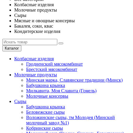
Колбасные изделия
Молочные продукты
Сыры
Мясные и овощные консервы
Бакалея, соки, квас
Кондитерские изделия
Каталог
Колбасные изделия
Гродненский мясокомбинат
Брестский мясокомбинат
Молочные продукты
Минская марка, Славянские традиции (Минск)
Бабушкина крынка
Милкавита, Моя Славита (Гомель)
Молочные консервы
Сыры
Бабушкина крынка
Беловежские сыры
Воложинские сыры, тм Молодея (Минский
молочный завод №1)
Кобринские сыры