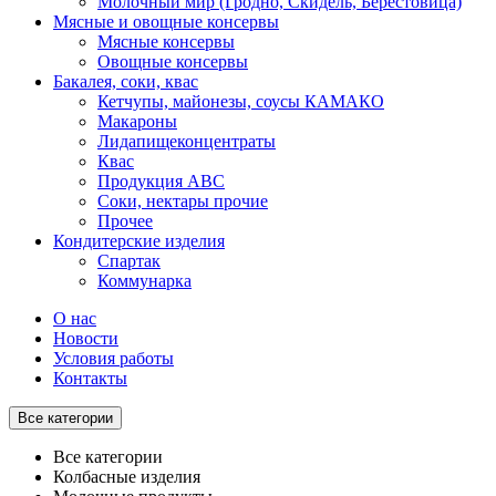
Молочный мир (Гродно, Скидель, Берестовица)
Мясные и овощные консервы
Мясные консервы
Овощные консервы
Бакалея, соки, квас
Кетчупы, майонезы, соусы КАМАКО
Макароны
Лидапищеконцентраты
Квас
Продукция АВС
Соки, нектары прочие
Прочее
Кондитерские изделия
Спартак
Коммунарка
О нас
Новости
Условия работы
Контакты
Все категории
Все категории
Колбасные изделия