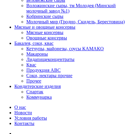
Беловежские сыры
Воложинские сыры, тм Молодея (Минский
молочный завод №1)
Кобринские сыры
Молочный мир (Гродно, Скидель, Берестовица)
Мясные и овощные консервы
Мясные консервы
Овощные консервы
Бакалея, соки, квас
Кетчупы, майонезы, соусы КАМАКО
Макароны
Лидапищеконцентраты
Квас
Продукция АВС
Соки, нектары прочие
Прочее
Кондитерские изделия
Спартак
Коммунарка
О нас
Новости
Условия работы
Контакты