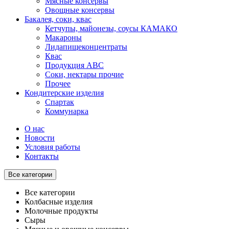
Мясные консервы
Овощные консервы
Бакалея, соки, квас
Кетчупы, майонезы, соусы КАМАКО
Макароны
Лидапищеконцентраты
Квас
Продукция АВС
Соки, нектары прочие
Прочее
Кондитерские изделия
Спартак
Коммунарка
О нас
Новости
Условия работы
Контакты
Все категории
Все категории
Колбасные изделия
Молочные продукты
Сыры