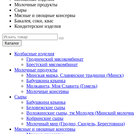
Молочные продукты
Сыры
Мясные и овощные консервы
Бакалея, соки, квас
Кондитерские изделия
Каталог
Колбасные изделия
Гродненский мясокомбинат
Брестский мясокомбинат
Молочные продукты
Минская марка, Славянские традиции (Минск)
Бабушкина крынка
Милкавита, Моя Славита (Гомель)
Молочные консервы
Сыры
Бабушкина крынка
Беловежские сыры
Воложинские сыры, тм Молодея (Минский молочны
Кобринские сыры
Молочный мир (Гродно, Скидель, Берестовица)
Мясные и овощные консервы