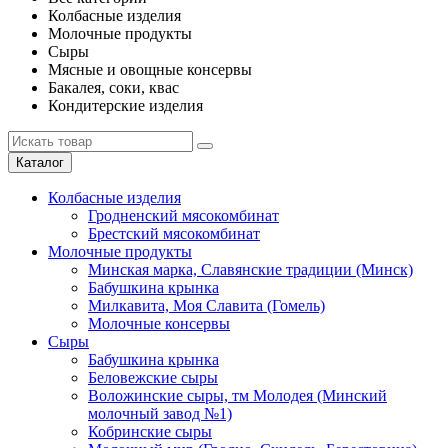
Колбасные изделия
Молочные продукты
Сыры
Мясные и овощные консервы
Бакалея, соки, квас
Кондитерские изделия
Каталог
Колбасные изделия
Гродненский мясокомбинат
Брестский мясокомбинат
Молочные продукты
Минская марка, Славянские традиции (Минск)
Бабушкина крынка
Милкавита, Моя Славита (Гомель)
Молочные консервы
Сыры
Бабушкина крынка
Беловежские сыры
Воложинские сыры, тм Молодея (Минский
молочный завод №1)
Кобринские сыры