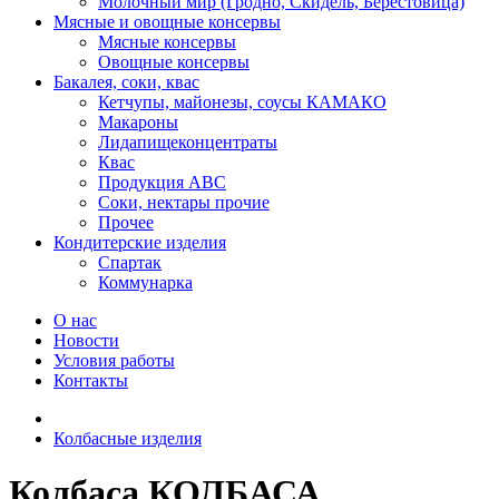
Молочный мир (Гродно, Скидель, Берестовица)
Мясные и овощные консервы
Мясные консервы
Овощные консервы
Бакалея, соки, квас
Кетчупы, майонезы, соусы КАМАКО
Макароны
Лидапищеконцентраты
Квас
Продукция АВС
Соки, нектары прочие
Прочее
Кондитерские изделия
Спартак
Коммунарка
О нас
Новости
Условия работы
Контакты
Колбасные изделия
Колбаса КОЛБАСА