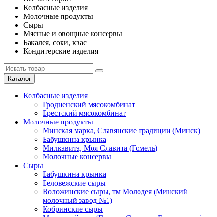
Колбасные изделия
Молочные продукты
Сыры
Мясные и овощные консервы
Бакалея, соки, квас
Кондитерские изделия
Каталог
Колбасные изделия
Гродненский мясокомбинат
Брестский мясокомбинат
Молочные продукты
Минская марка, Славянские традиции (Минск)
Бабушкина крынка
Милкавита, Моя Славита (Гомель)
Молочные консервы
Сыры
Бабушкина крынка
Беловежские сыры
Воложинские сыры, тм Молодея (Минский
молочный завод №1)
Кобринские сыры