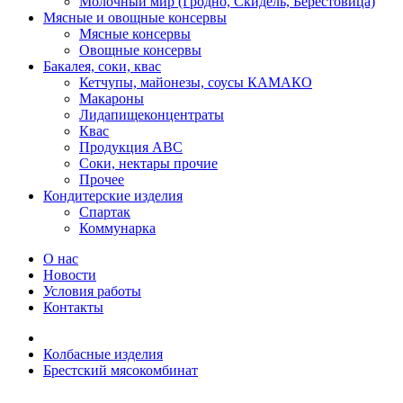
Молочный мир (Гродно, Скидель, Берестовица)
Мясные и овощные консервы
Мясные консервы
Овощные консервы
Бакалея, соки, квас
Кетчупы, майонезы, соусы КАМАКО
Макароны
Лидапищеконцентраты
Квас
Продукция АВС
Соки, нектары прочие
Прочее
Кондитерские изделия
Спартак
Коммунарка
О нас
Новости
Условия работы
Контакты
Колбасные изделия
Брестский мясокомбинат